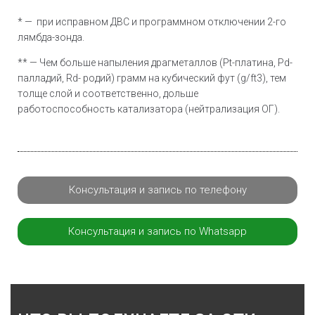
* — при исправном ДВС и программном отключении 2-го
лямбда-зонда.
** — Чем больше напыления драгметаллов (Pt-платина, Pd-
палладий, Rd- родий) грамм на кубический фут (g/ft3), тем
толще слой и соответственно, дольше
работоспособность катализатора (нейтрализация ОГ).
Консультация и запись по телефону
Консультация и запись по Whatsapp