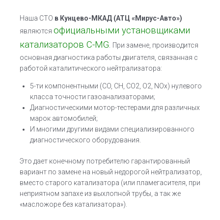
Наша СТО
в Кунцево-МКАД
(АТЦ «Мирус-Авто»)
официальными установщиками
являются
катализаторов C-MG
.
При замене, производится
основная диагностика работы двигателя, связанная с
работой каталитического нейтрализатора:
5-ти компонентными (CO, CH, CO2, O2, NOx) нулевого
класса точности газоанализаторами;
Диагностическими мотор-тестерами для различных
марок автомобилей;
И многими другими видами специализированного
диагностического оборудования.
Это дает конечному потребителю гарантированный
вариант по замене на новый недорогой нейтрализатор,
вместо старого катализатора (или пламегасителя, при
неприятном запахе из выхлопной трубы, а так же
«масложоре без катализатора»).