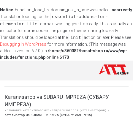
Notice
: Function _load_textdomain_just_in_time was called
incorrectly
.
essential-addons-for-
Translation loading for the
elementor-lite
domain was triggered too early. This is usually an
indicator for some code in the plugin or theme running too early.
init
Translations should be loaded at the
action or later. Please see
Debugging in WordPress
for more information. (This message was
added in version 6.7.0.) in
/home/u360082/bosal-shop.ru/www/wp-
includes/functions.php
on line
6170
Катализатор на SUBARU IMPREZA (СУБАРУ
ИМПРЕЗА)
Установка каталитических нейтрализаторов (катализаторов)
/
Катализатор на SUBARU IMPREZA (СУБАРУ ИМПРЕЗА)