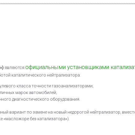
официальными установщиками катализа
»)
являются
ботой каталитического нейтрализатора:
 нулевого класса точности газоанализаторами;
зличных марок автомобилей;
нного диагностического оборудования.
ный вариант по замене на новый недорогой нейтрализатор, вместо
же «масложоре без катализатора»).