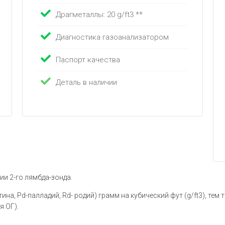
Драгметаллы: 20 g/ft3 **
Диагностика газоанализатором
Паспорт качества
Деталь в наличии
и 2-го лямбда-зонда.
на, Pd-палладий, Rd- родий) грамм на кубический фут (g/ft3), тем
 ОГ).