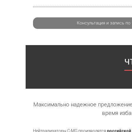
Консультация и запись по
Ч
Максимально надежное предложени
время изба
Нейтрализаторы C-MG производятся
российской