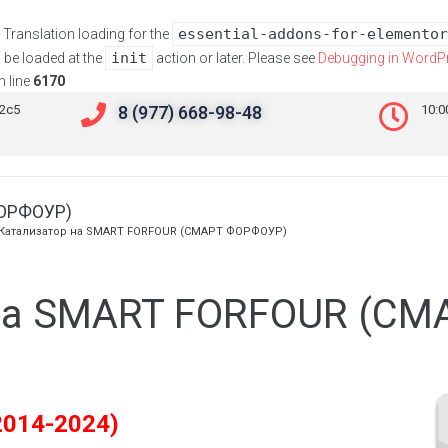
essential-addons-for-elementor
. Translation loading for the
init
 be loaded at the
action or later. Please see
Debugging in WordP
 line
6170
к2с5
8 (977) 668-98-48
10:0
ФОРФОУР)
Катализатор на SMART FORFOUR (СМАРТ ФОРФОУР)
на SMART FORFOUR (С
2014-2024)