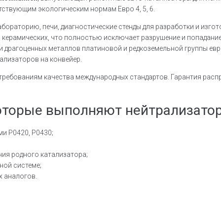
тствующим экологическим нормам Евро 4, 5, 6.
бораторию, печи, диагностические стенды для разработки и изгот
о керамических, что полностью исключает разрушение и попадание
и драгоценных металлов платиновой и редкоземельной группы ев
ализаторов на конвейер.
 требованиям качества международных стандартов. Гарантия расп
оторые выполняют нейтрализатор
ми Р0420, Р0430;
ния родного катализатора;
ной системе;
х аналогов.