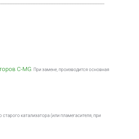
торов C-MG
.
При замене, производится основная
 старого катализатора (или пламегасителя, при