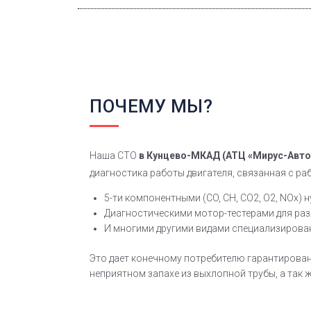
ПОЧЕМУ МЫ?
Наша СТО
в Кунцево-МКАД
(АТЦ «Мирус-Авто
диагностика работы двигателя, связанная с ра
5-ти компонентными (CO, CH, CO2, O2, NOx)
Диагностическими мотор-тестерами для ра
И многими другими видами специализирова
Это дает конечному потребителю гарантирован
неприятном запахе из выхлопной трубы, а так 