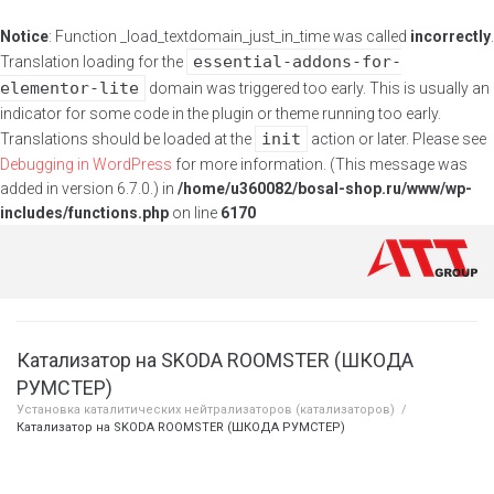
Notice
: Function _load_textdomain_just_in_time was called
incorrectly
.
essential-addons-for-
Translation loading for the
elementor-lite
domain was triggered too early. This is usually an
indicator for some code in the plugin or theme running too early.
init
Translations should be loaded at the
action or later. Please see
Debugging in WordPress
for more information. (This message was
added in version 6.7.0.) in
/home/u360082/bosal-shop.ru/www/wp-
includes/functions.php
on line
6170
Катализатор на SKODA ROOMSTER (ШКОДА
РУМСТЕР)
Установка каталитических нейтрализаторов (катализаторов)
/
Катализатор на SKODA ROOMSTER (ШКОДА РУМСТЕР)