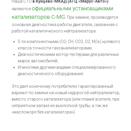
Наша СТО
в Кунцево-МКАД
(АТЦ «Мирус-Авто»)
официальными установщиками
являются
катализаторов C-MG
.
При замене, производится
основная диагностика работы двигателя, связанная с
работой каталитического нейтрализатора:
5-ти компонентными (CO, CH, CO2, O2, NOx) нулевого
класса точности газоанализаторами;
Диагностическими мотор-тестерами для различных
марок автомобилей;
И многими другими видами специализированного
диагностического оборудования.
Это дает конечному потребителю гарантированный
вариант по замене на новый недорогой нейтрализатор,
вместо старого катализатора (или пламегасителя, при
неприятном запахе из выхлопной трубы, а так же
«масложоре без катализатора»).