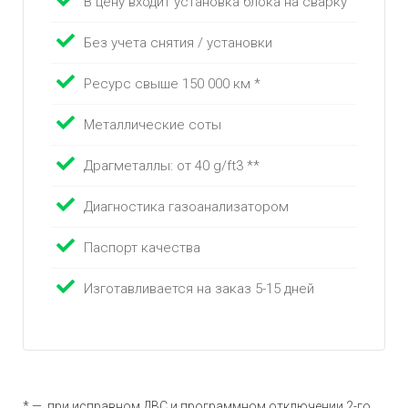
В цену входит установка блока на сварку
Без учета снятия / установки
Ресурс свыше 150 000 км *
Металлические соты
Драгметаллы: от 40 g/ft3 **
Диагностика газоанализатором
Паспорт качества
Изготавливается на заказ 5-15 дней
* — при исправном ДВС и программном отключении 2-го