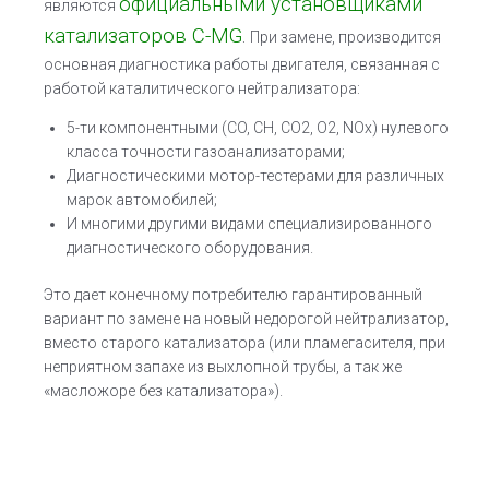
официальными установщиками
являются
катализаторов C-MG
.
При замене, производится
основная диагностика работы двигателя, связанная с
работой каталитического нейтрализатора:
5-ти компонентными (CO, CH, CO2, O2, NOx) нулевого
класса точности газоанализаторами;
Диагностическими мотор-тестерами для различных
марок автомобилей;
И многими другими видами специализированного
диагностического оборудования.
Это дает конечному потребителю гарантированный
вариант по замене на новый недорогой нейтрализатор,
вместо старого катализатора (или пламегасителя, при
неприятном запахе из выхлопной трубы, а так же
«масложоре без катализатора»).