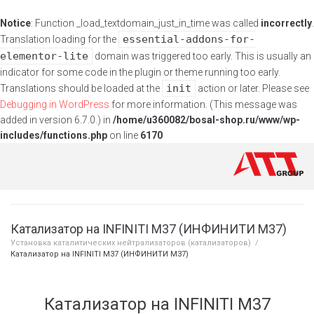
Notice
: Function _load_textdomain_just_in_time was called
incorrectly
.
essential-addons-for-
Translation loading for the
elementor-lite
domain was triggered too early. This is usually an
indicator for some code in the plugin or theme running too early.
init
Translations should be loaded at the
action or later. Please see
Debugging in WordPress
for more information. (This message was
added in version 6.7.0.) in
/home/u360082/bosal-shop.ru/www/wp-
includes/functions.php
on line
6170
Катализатор на INFINITI M37 (ИНФИНИТИ М37)
Установка каталитических нейтрализаторов (катализаторов)
/
Катализатор на INFINITI M37 (ИНФИНИТИ М37)
Катализатор на INFINITI M37