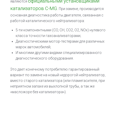
официальными установщиками
являются
катализаторов C-MG
.
При замене, производится
основная диагностика работы двигателя, связанная с
работой каталитического нейтрализатора:
5-ти компонентными (CO, CH, CO2, O2, NOx) нулевого
класса точности газоанализаторами;
Диагностическими мотор-тестерами для различных
марок автомобилей;
И многими другими видами специализированного
диагностического оборудования.
Это дает конечному потребителю гарантированный
вариант по замене на новый недорогой нейтрализатор,
вместо старого катализатора (или пламегасителя, при
неприятном запахе из выхлопной трубы, а так же
«масложоре без катализатора»).