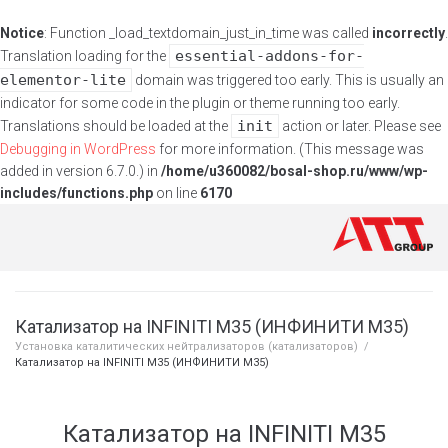
Notice
: Function _load_textdomain_just_in_time was called
incorrectly
.
essential-addons-for-
Translation loading for the
elementor-lite
domain was triggered too early. This is usually an
indicator for some code in the plugin or theme running too early.
init
Translations should be loaded at the
action or later. Please see
Debugging in WordPress
for more information. (This message was
added in version 6.7.0.) in
/home/u360082/bosal-shop.ru/www/wp-
includes/functions.php
on line
6170
Катализатор на INFINITI M35 (ИНФИНИТИ М35)
Установка каталитических нейтрализаторов (катализаторов)
/
Катализатор на INFINITI M35 (ИНФИНИТИ М35)
Катализатор на INFINITI M35