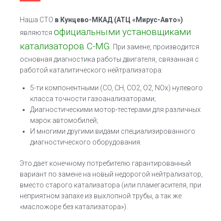
Наша СТО
в Кунцево-МКАД
(АТЦ «Мирус-Авто»)
официальными установщиками
являются
катализаторов C-MG
.
При замене, производится
основная диагностика работы двигателя, связанная с
работой каталитического нейтрализатора:
5-ти компонентными (CO, CH, CO2, O2, NOx) нулевого
класса точности газоанализаторами;
Диагностическими мотор-тестерами для различных
марок автомобилей;
И многими другими видами специализированного
диагностического оборудования.
Это дает конечному потребителю гарантированный
вариант по замене на новый недорогой нейтрализатор,
вместо старого катализатора (или пламегасителя, при
неприятном запахе из выхлопной трубы, а так же
«масложоре без катализатора»).