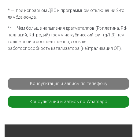
* — при исправном ДВС и программном отключении 2-го
лямбда-зонда.
** — Чем больше напыления драгметаллов (Pt-платина, Pd-
палладий, Rd- родий) грамм на кубический фут (g/ft3), тем
толще слой и соответственно, дольше
работоспособность катализатора (нейтрализация ОГ).
Консультация и запись по телефону
Консультация и запись по Whatsapp