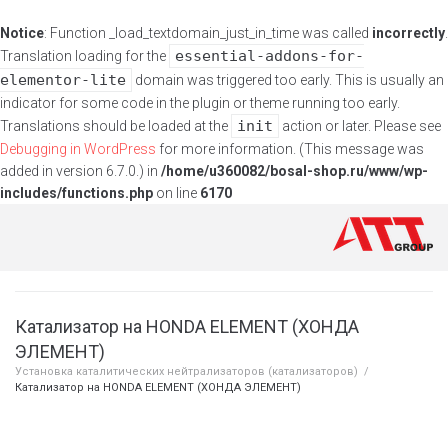
Notice
: Function _load_textdomain_just_in_time was called
incorrectly
.
essential-addons-for-
Translation loading for the
elementor-lite
domain was triggered too early. This is usually an
indicator for some code in the plugin or theme running too early.
init
Translations should be loaded at the
action or later. Please see
Debugging in WordPress
for more information. (This message was
added in version 6.7.0.) in
/home/u360082/bosal-shop.ru/www/wp-
includes/functions.php
on line
6170
Катализатор на HONDA ELEMENT (ХОНДА
ЭЛЕМЕНТ)
Установка каталитических нейтрализаторов (катализаторов)
/
Катализатор на HONDA ELEMENT (ХОНДА ЭЛЕМЕНТ)